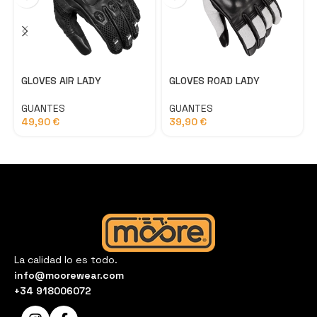
GLOVES AIR LADY
GLOVES ROAD LADY
GUANTES
GUANTES
49,90
€
39,90
€
La calidad lo es todo.
info@moorewear.com
+34 918006072