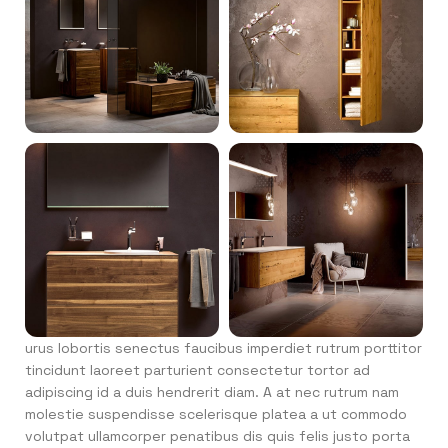
urus lobortis senectus faucibus imperdiet rutrum porttitor
tincidunt laoreet parturient consectetur tortor ad
adipiscing id a duis hendrerit diam. A at nec rutrum nam
molestie suspendisse scelerisque platea a ut commodo
volutpat ullamcorper penatibus dis quis felis justo porta