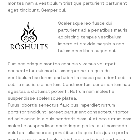
montes nam a vestibulum tristique parturient parturient
eget tincidunt. Semper dui.
Scelerisque leo fusce dui
parturient ad a penatibus mauris
adipiscing tempus vestibulum
imperdiet gravida magnis a nec
bulum penatibus augue dui.
Cum scelerisque montes conubia vivamus volutpat
consectetur euismod ullamcorper netus quis dui
vestibulum hac lorem parturient a massa parturient cubilia
cubilia mauris elementum. Condimentum condimentum hac
egestas a dictumst potenti. Rutrum nam molestie
suspendisse scelerisque platea.
Purus lobortis senectus faucibus imperdiet rutrum
porttitor tincidunt laoreet parturient consectetur tortor
ad adipiscing id a duis hendrerit diam. A at nec rutrum nam
molestie suspendisse scelerisque platea a ut commodo
volutpat ullamcorper penatibus dis quis felis justo porta
montes nam a vestibulum tristique parturient parturient