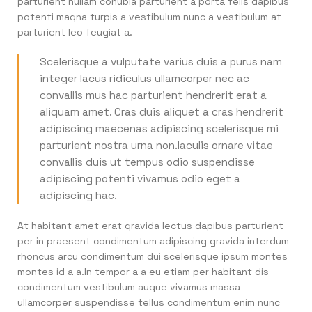
parturient nullam conubia parturient a porta felis dapibus
potenti magna turpis a vestibulum nunc a vestibulum at
parturient leo feugiat a.
Scelerisque a vulputate varius duis a purus nam
integer lacus ridiculus ullamcorper nec ac
convallis mus hac parturient hendrerit erat a
aliquam amet. Cras duis aliquet a cras hendrerit
adipiscing maecenas adipiscing scelerisque mi
parturient nostra urna non.Iaculis ornare vitae
convallis duis ut tempus odio suspendisse
adipiscing potenti vivamus odio eget a
adipiscing hac.
At habitant amet erat gravida lectus dapibus parturient
per in praesent condimentum adipiscing gravida interdum
rhoncus arcu condimentum dui scelerisque ipsum montes
montes id a a.In tempor a a eu etiam per habitant dis
condimentum vestibulum augue vivamus massa
ullamcorper suspendisse tellus condimentum enim nunc